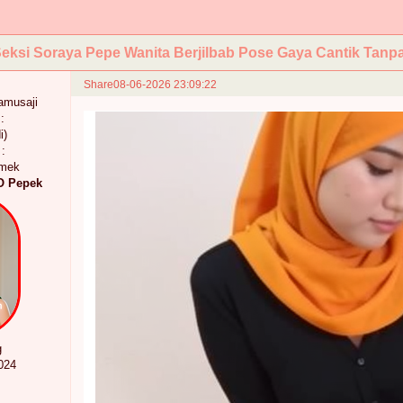
eksi Soraya Pepe Wanita Berjilbab Pose Gaya Cantik Tanp
Share
08-06-2026 23:09:22
amusaji
:
i)
:
emek
O Pepek
g
024