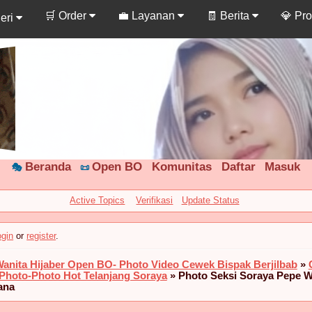
🛒 Order
💼 Layanan
🧾 Berita
💎 Pr
leri
Beranda
Open BO
🎭
📜
Active Topics
Verifikasi
Update Status
ogin
or
register
.
Wanita Hijaber Open BO- Photo Video Cewek Bispak Berjilbab
»
 Photo-Photo Hot Telanjang Soraya
»
Photo Seksi Soraya Pepe W
ana