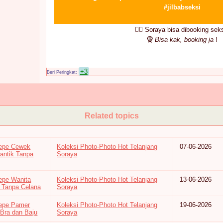
#jilbabseksi
🕵️‍♀️ Soraya bisa dibooking sek
🧕
Bisa kak, booking ja
!
+3
Related topics
Pepe Cewek
Koleksi Photo-Photo Hot Telanjang
07-06-2026
antik Tanpa
Soraya
epe Wanita
Koleksi Photo-Photo Hot Telanjang
13-06-2026
a Tanpa Celana
Soraya
Pepe Pamer
Koleksi Photo-Photo Hot Telanjang
19-06-2026
 Bra dan Baju
Soraya