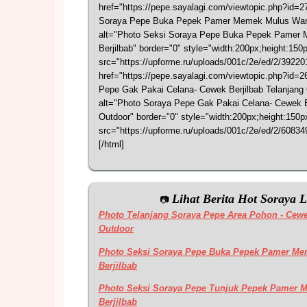
href="https://pepe.sayalagi.com/viewtopic.php?id=27
Soraya Pepe Buka Pepek Pamer Memek Mulus Wani
alt="Photo Seksi Soraya Pepe Buka Pepek Pamer
Berjilbab" border="0" style="width:200px;height:150p
src="https://upforme.ru/uploads/001c/2e/ed/2/3922
href="https://pepe.sayalagi.com/viewtopic.php?id=2
Pepe Gak Pakai Celana- Cewek Berjilbab Telanjang
alt="Photo Soraya Pepe Gak Pakai Celana- Cewek Be
Outdoor" border="0" style="width:200px;height:150p
src="https://upforme.ru/uploads/001c/2e/ed/2/6083
[/html]
Lihat Berita Hot Soraya 
📷
Photo Telanjang Soraya Pepe Area Pohon - Cewe
Outdoor
Photo Seksi Soraya Pepe Buka Pepek Pamer Me
Berjilbab
Photo Seksi Soraya Pepe Tunjuk Pepek Pamer 
Berjilbab