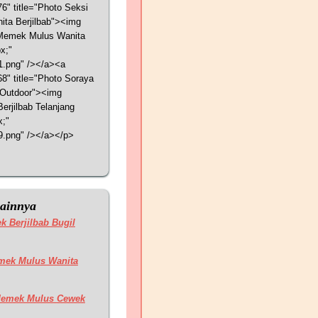
6" title="Photo Seksi
ta Berjilbab"><img
 Memek Mulus Wanita
x;"
01.png" /></a><a
68" title="Photo Soraya
 Outdoor"><img
rjilbab Telanjang
x;"
49.png" /></a></p>
Lainnya
k Berjilbab Bugil
mek Mulus Wanita
Memek Mulus Cewek