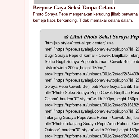
Berpose Gaya Seksi Tanpa Celana
.
Photo Soraya Pepe mengenakan kerudung jilbab berwarna
kemeja kaos berkancing. Tidak memakai celana dalam.
Lihat Photo Seksi Soraya Pe
📸
[html]<p style="text-align: center;"><a
href="https://pepe.sayalagi.com/viewtopic.php?id=26
Bugil Soraya Pepe di kamar - Cewek Berjilbab Tela
Selfie Bugil Soraya Pepe di kamar - Cewek Berjilbab
style="width:200px;height:150px;"
src="https://upforme.ru/uploads/001c/2e/ed/2/3440
href="https://pepe.sayalagi.com/viewtopic.php?id=28
Soraya Pepe Cewek Berjilbab Pose Gaya Cantik Ta
alt="Photo Seksi Soraya Pepe Cewek Berjilbab Pos
Celana" border="0" style="width:200px;height:150px
src="https://upforme.ru/uploads/001c/2e/ed/2/1618
href="https://pepe.sayalagi.com/viewtopic.php?id=27
Telanjang Soraya Pepe Area Pohon - Cewek Berjilb
alt="Photo Telanjang Soraya Pepe Area Pohon - Cew
Outdoor" border="0" style="width:200px;height:150p
src="https://upforme.ru/uploads/001c/2e/ed/2/82096