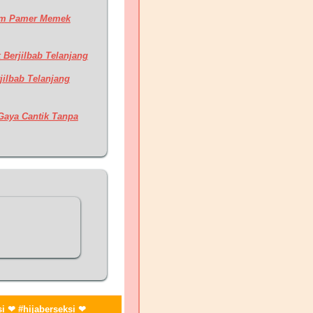
lam Pamer Memek
 Berjilbab Telanjang
jilbab Telanjang
Gaya Cantik Tanpa
si ❤ #hijaberseksi ❤