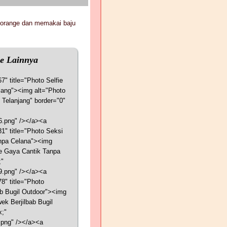
 orange dan memakai baju
pe Lainnya
7" title="Photo Selfie
njang"><img alt="Photo
 Telanjang" border="0"
36.png" /></a><a
1" title="Photo Seksi
npa Celana"><img
e Gaya Cantik Tanpa
;"
29.png" /></a><a
8" title="Photo
ab Bugil Outdoor"><img
ek Berjilbab Bugil
x;"
.png" /></a><a