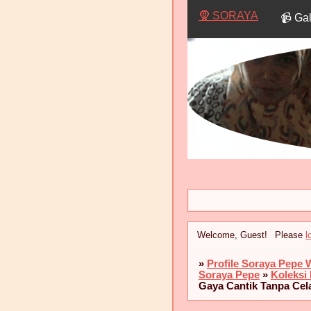
🧕 SORAYA
📹 Ga
Welcome, Guest!
Please
l
»
Profile Soraya Pepe 
Soraya Pepe
»
Koleksi
Gaya Cantik Tanpa Cel