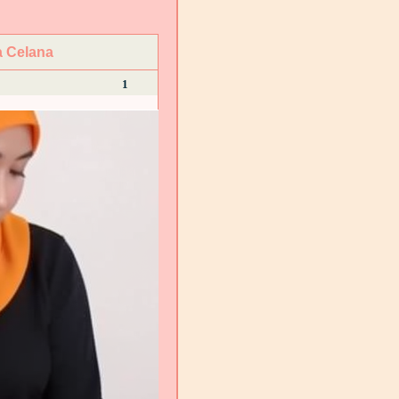
a Celana
1